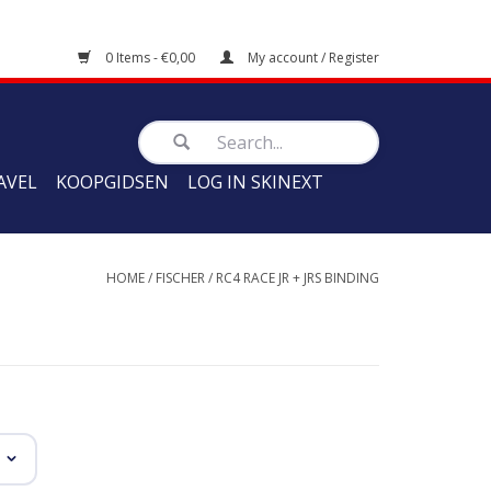
0 Items - €0,00
My account / Register
AVEL
KOOPGIDSEN
LOG IN SKINEXT
HOME
/
FISCHER
/
RC4 RACE JR + JRS BINDING