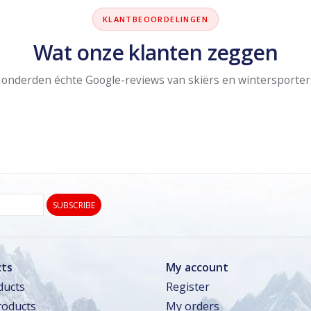
KLANTBEOORDELINGEN
Wat onze klanten zeggen
onderden échte Google-reviews van skiërs en wintersporter
SUBSCRIBE
ts
My account
ducts
Register
oducts
My orders