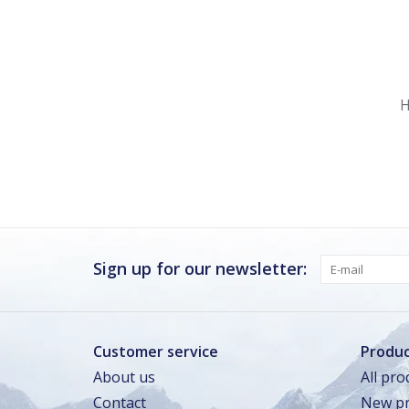
Nu gesloten
Zomervakantie
H
Maandag
Gesloten
Dinsdag
Gesloten
Woensdag
Gesloten
Donderdag
Gesloten
Vrijdag
Gesloten
Sign up for our newsletter:
Zaterdag
Gesloten
Zondag · vandaag
Gesloten
Customer service
Produc
About us
All pro
Zomervakantie
Contact
New pr
TOT 16 AUG