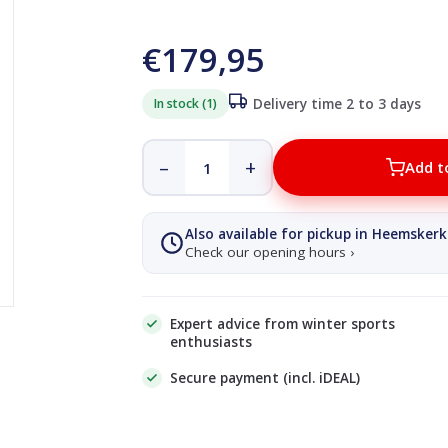
€179,95
In stock (1)
Delivery time 2 to 3 days
–
+
Add t
Also available for pickup in Heemskerk
Check our opening hours ›
Expert advice from winter sports
enthusiasts
Secure payment (incl. iDEAL)