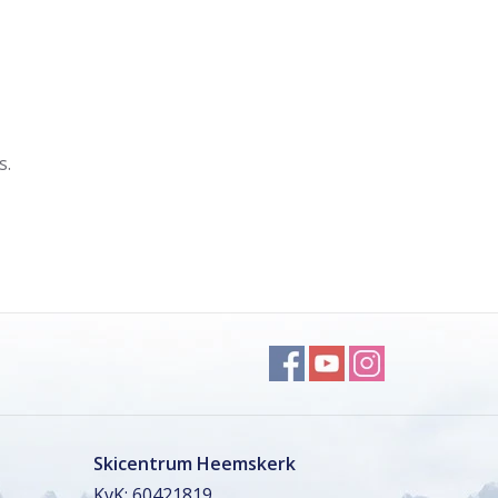
s.
Skicentrum Heemskerk
KvK: 60421819