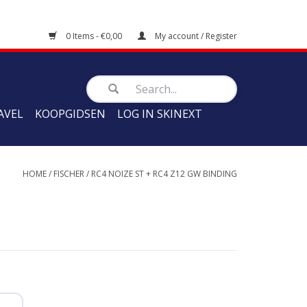
0 Items - €0,00
My account / Register
AVEL
KOOPGIDSEN
LOG IN SKINEXT
HOME
/
FISCHER
/
RC4 NOIZE ST + RC4 Z12 GW BINDING