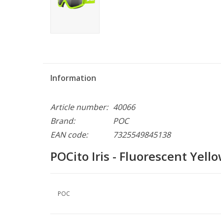
Information
Article number:
40066
Brand:
POC
EAN code:
7325549845138
POCito Iris - Fluorescent Yell
POC