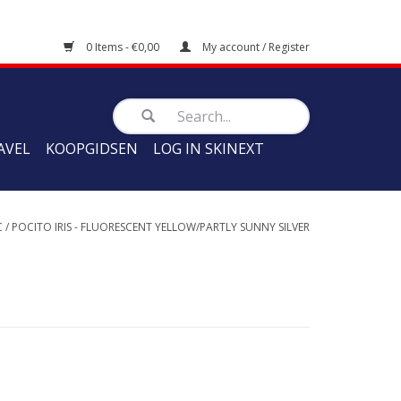
0 Items - €0,00
My account / Register
AVEL
KOOPGIDSEN
LOG IN SKINEXT
C
/
POCITO IRIS - FLUORESCENT YELLOW/PARTLY SUNNY SILVER