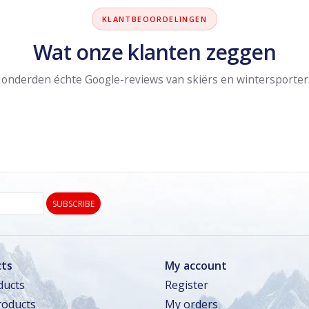
KLANTBEOORDELINGEN
Wat onze klanten zeggen
onderden échte Google-reviews van skiërs en wintersporter
SUBSCRIBE
ts
My account
ducts
Register
oducts
My orders