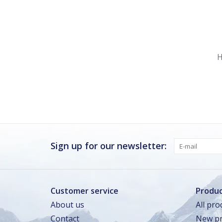
Nu gesloten
Zomervakantie
H
Maandag
Gesloten
Dinsdag
Gesloten
Woensdag
Gesloten
Donderdag · vandaag
Gesloten
Vrijdag
Gesloten
Sign up for our newsletter:
Zaterdag
Gesloten
Zondag
Gesloten
Customer service
Produc
About us
All pro
Zomervakantie
Contact
New pr
TOT 16 AUG