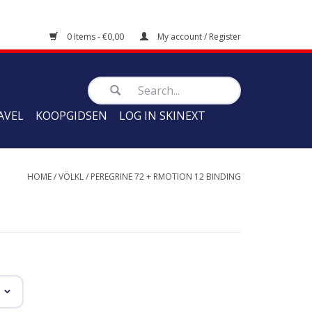
0 Items - €0,00
My account / Register
AVEL
KOOPGIDSEN
LOG IN SKINEXT
HOME
/
VÖLKL
/
PEREGRINE 72 + RMOTION 12 BINDING