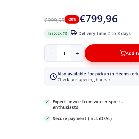
€799,96
€999,95
-20%
In stock (1)
Delivery time 2 to 3 days
–
+
Add t
Also available for pickup in Heemskerk
Check our opening hours ›
Expert advice from winter sports
enthusiasts
Secure payment (incl. iDEAL)