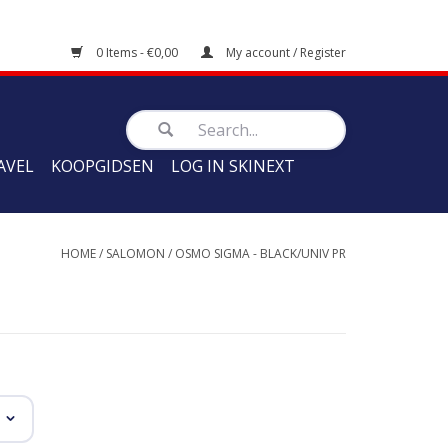
0 Items - €0,00
My account / Register
AVEL
KOOPGIDSEN
LOG IN SKINEXT
HOME
/
SALOMON
/
OSMO SIGMA - BLACK/UNIV PR