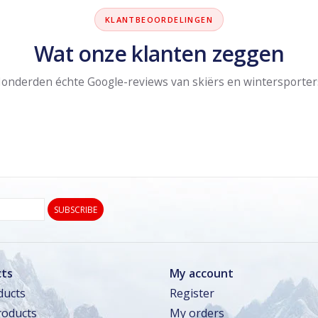
KLANTBEOORDELINGEN
Wat onze klanten zeggen
onderden échte Google-reviews van skiërs en wintersporter
SUBSCRIBE
ts
My account
ducts
Register
oducts
My orders