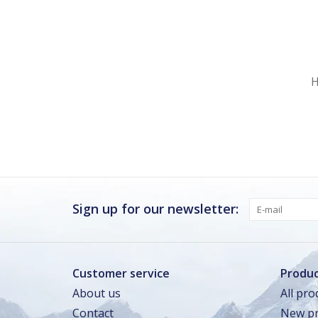
Nu gesloten
Zomervakantie
H
Maandag
Gesloten
Dinsdag
Gesloten
Woensdag
Gesloten
Donderdag
Gesloten
Vrijdag · vandaag
Gesloten
Sign up for our newsletter:
Zaterdag
Gesloten
Zondag
Gesloten
Customer service
Produc
About us
All pro
Zomervakantie
Contact
New pr
TOT 16 AUG