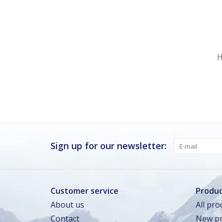
Nu gesloten
Zomervakantie
H
Maandag
Gesloten
Dinsdag
Gesloten
Woensdag
Gesloten
Donderdag · vandaag
Gesloten
Vrijdag
Gesloten
Sign up for our newsletter:
Zaterdag
Gesloten
Zondag
Gesloten
Customer service
Produc
About us
All pro
Zomervakantie
Contact
New pr
TOT 16 AUG