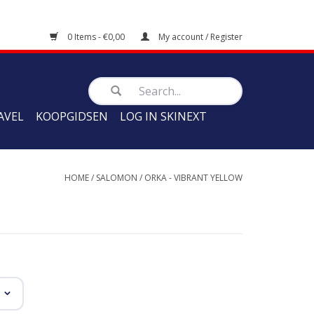
0 Items - €0,00
My account / Register
AVEL
KOOPGIDSEN
LOG IN SKINEXT
HOME
/
SALOMON
/
ORKA - VIBRANT YELLOW