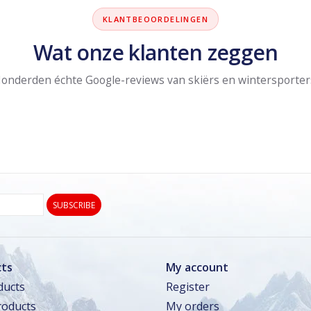
KLANTBEOORDELINGEN
Wat onze klanten zeggen
onderden échte Google-reviews van skiërs en wintersporter
SUBSCRIBE
ts
My account
ducts
Register
oducts
My orders