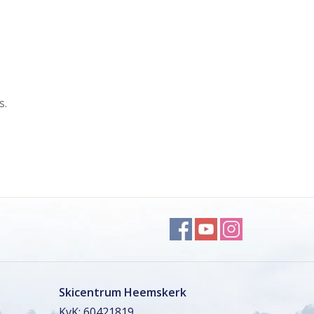
s.
Skicentrum Heemskerk
KvK: 60421819