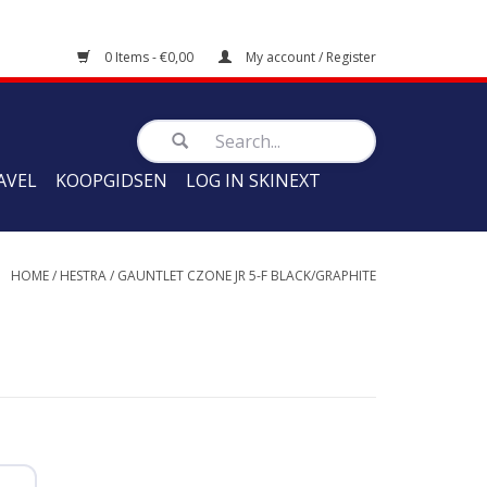
0 Items - €0,00
My account / Register
AVEL
KOOPGIDSEN
LOG IN SKINEXT
HOME
/
HESTRA
/
GAUNTLET CZONE JR 5-F BLACK/GRAPHITE