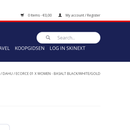
0 Items - €0,00
My account / Register
AVEL
KOOPGIDSEN
LOG IN SKINEXT
/
DAHU
/
ECORCE 01 X WOMEN - BASALT BLACK/WHITE/GOLD