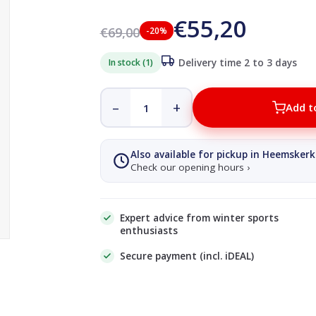
€55,20
€69,00
-20%
In stock (1)
Delivery time 2 to 3 days
–
+
Add t
Also available for pickup in Heemskerk
Check our opening hours ›
Expert advice from winter sports
enthusiasts
Secure payment (incl. iDEAL)