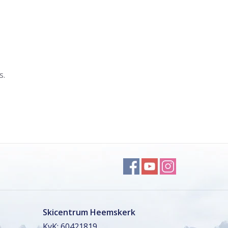
s.
Skicentrum Heemskerk
KvK: 60421819