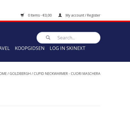
0 Items - €0,00
My account / Register
AVEL
KOOPGIDSEN
LOG IN SKINEXT
OME
/
GOLDBERGH
/
CUPID NECKWARMER - CUORI MASCHERA