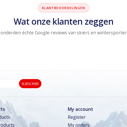
KLANTBEOORDELINGEN
Wat onze klanten zeggen
onderden échte Google-reviews van skiërs en wintersporter
SUBSCRIBE
ts
My account
ducts
Register
oducts
My orders