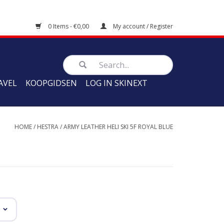
0 Items - €0,00
My account / Register
AVEL
KOOPGIDSEN
LOG IN SKINEXT
HOME
/
HESTRA
/
ARMY LEATHER HELI SKI 5F ROYAL BLUE