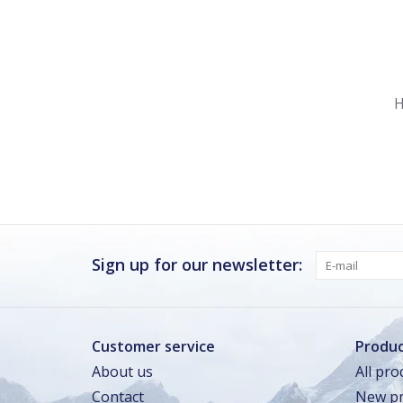
Nu gesloten
Zomervakantie
H
Maandag
Gesloten
Dinsdag
Gesloten
Woensdag
Gesloten
Donderdag
Gesloten
Vrijdag · vandaag
Gesloten
Sign up for our newsletter:
Zaterdag
Gesloten
Zondag
Gesloten
Customer service
Produc
About us
All pro
Zomervakantie
Contact
New pr
TOT 16 AUG