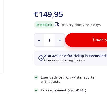
€149,95
In stock (1)
Delivery time 2 to 3 days
–
+
Add t
Also available for pickup in Heemskerk
Check our opening hours ›
Expert advice from winter sports
enthusiasts
Secure payment (incl. iDEAL)