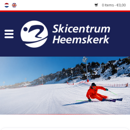
0 Items - €0,00
Store
Skischool
Bootfitting
Maintenance
Travel
koopgidsen
Home
/
Tags
/
youth