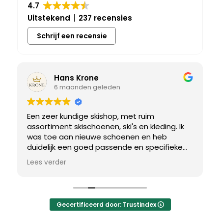
4.7
Uitstekend
237 recensies
Schrijf een recensie
Hans Krone
6 maanden geleden
Een zeer kundige skishop, met ruim
assortiment skischoenen, ski's en kleding. Ik
was toe aan nieuwe schoenen en heb
duidelijk een goed passende en specifieke
breedtemaat nodig. Er werd uitgebreid de
Lees verder
tijd genomen om de juiste schoen te vinden.
Uiteindelijk een perfect bij mij passend paar
gevonden, waar met een paar kleine
aanpassing het perfecte model van werd
Gecertificeerd door: Trustindex
gemaakt.