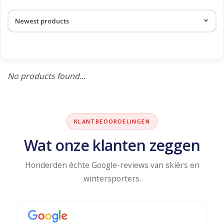
Log in Skinext
Products tagged with youth
No products found...
KLANTBEOORDELINGEN
Wat onze klanten zeggen
Honderden échte Google-reviews van skiërs en
wintersporters.