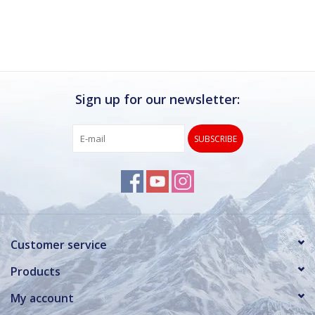
Ik kan deze winkel van harte aanbevelen.
Rond de drukke wintersportweken is het wel
verstandig om even een afspraak maken.
Dan hebben ze ook voldoende tijd voor je.
Sign up for our newsletter:
SUBSCRIBE
Customer service
Products
My account