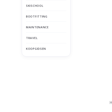
SKISCHOOL
BOOTFITTING
MAINTENANCE
TRAVEL
KOOPGIDSEN
Nu gesloten
Zomervakantie
H
Maandag
Gesloten