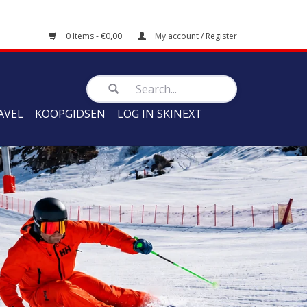
0 Items - €0,00
My account / Register
AVEL
KOOPGIDSEN
LOG IN SKINEXT