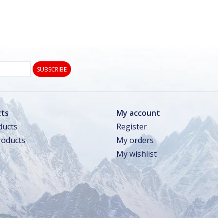
SUBSCRIBE
ts
My account
ducts
Register
oducts
My orders
My wishlist