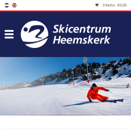
0 Items - €0,00
Store
Skischool
Bootfitting
Maintenance
Travel
koopgidsen
Home
/
Tags
/
thermobroek