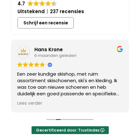
4.7
Uitstekend
237 recensies
Schrijf een recensie
Hans Krone
6 maanden geleden
Een zeer kundige skishop, met ruim
assortiment skischoenen, ski's en kleding. Ik
was toe aan nieuwe schoenen en heb
duidelijk een goed passende en specifieke
breedtemaat nodig. Er werd uitgebreid de
Lees verder
tijd genomen om de juiste schoen te vinden.
Uiteindelijk een perfect bij mij passend paar
gevonden, waar met een paar kleine
aanpassing het perfecte model van werd
Gecertificeerd door: Trustindex
gemaakt.