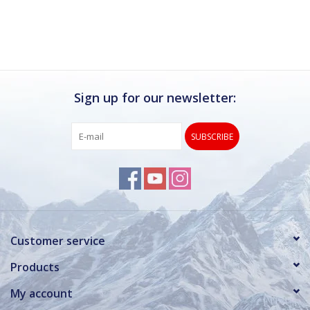
Ik kan deze winkel van harte aanbevelen.
Rond de drukke wintersportweken is het wel
verstandig om even een afspraak maken.
Dan hebben ze ook voldoende tijd voor je.
Sign up for our newsletter:
SUBSCRIBE
Customer service
Products
My account