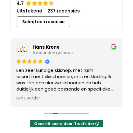
4.7
Uitstekend
237 recensies
Schrijf een recensie
Hans Krone
6 maanden geleden
Een zeer kundige skishop, met ruim
assortiment skischoenen, ski's en kleding. Ik
was toe aan nieuwe schoenen en heb
duidelijk een goed passende en specifieke
breedtemaat nodig. Er werd uitgebreid de
Lees verder
tijd genomen om de juiste schoen te vinden.
Uiteindelijk een perfect bij mij passend paar
gevonden, waar met een paar kleine
aanpassing het perfecte model van werd
Gecertificeerd door: Trustindex
gemaakt.