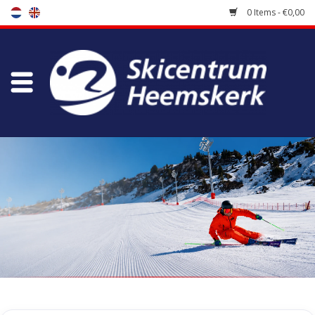
0 Items - €0,00
Store
Skischool
Bootfitting
Maintenance
Travel
koopgidsen
Home
/
Tags
/
snowboot