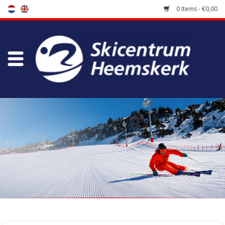
0 Items - €0,00
Store
Skischool
Bootfitting
Maintenance
Travel
koopgidsen
Home
/
Tags
/
skirboek