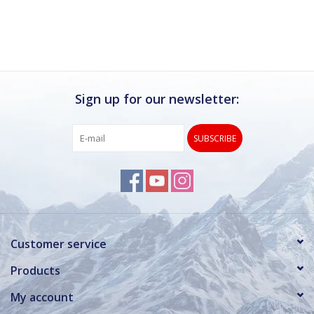
Ik kan deze winkel van harte aanbevelen.
Rond de drukke wintersportweken is het wel
verstandig om even een afspraak maken.
Dan hebben ze ook voldoende tijd voor je.
Sign up for our newsletter:
SUBSCRIBE
Customer service
Products
My account