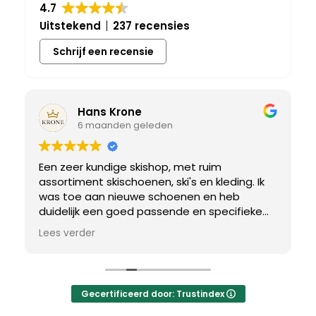
4.7
Uitstekend
237 recensies
Schrijf een recensie
Hans Krone
6 maanden geleden
Een zeer kundige skishop, met ruim
assortiment skischoenen, ski's en kleding. Ik
was toe aan nieuwe schoenen en heb
duidelijk een goed passende en specifieke
breedtemaat nodig. Er werd uitgebreid de
Lees verder
tijd genomen om de juiste schoen te vinden.
Uiteindelijk een perfect bij mij passend paar
gevonden, waar met een paar kleine
aanpassing het perfecte model van werd
Gecertificeerd door: Trustindex
gemaakt.