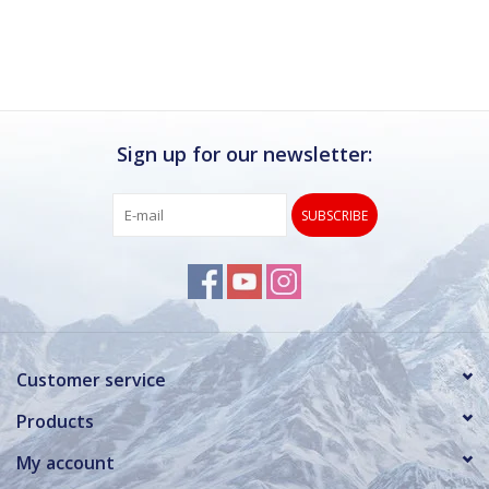
Ik kan deze winkel van harte aanbevelen.
Rond de drukke wintersportweken is het wel
verstandig om even een afspraak maken.
Dan hebben ze ook voldoende tijd voor je.
Sign up for our newsletter:
SUBSCRIBE
Customer service
Products
My account