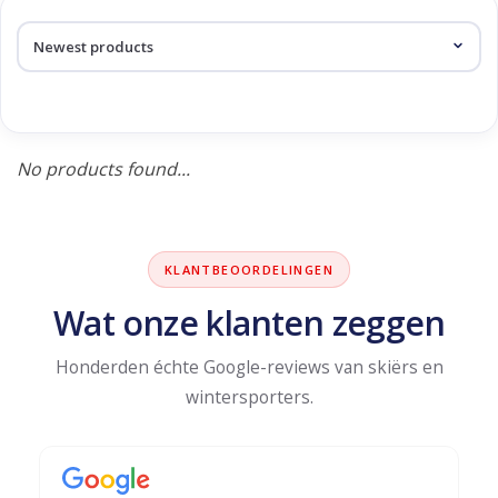
Log in Skinext
Products tagged with louvie
No products found...
KLANTBEOORDELINGEN
Wat onze klanten zeggen
Honderden échte Google-reviews van skiërs en
wintersporters.