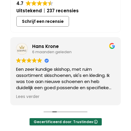
4.7
Uitstekend
237 recensies
Schrijf een recensie
Hans Krone
6 maanden geleden
Een zeer kundige skishop, met ruim
assortiment skischoenen, ski's en kleding. Ik
was toe aan nieuwe schoenen en heb
duidelijk een goed passende en specifieke
breedtemaat nodig. Er werd uitgebreid de
Lees verder
tijd genomen om de juiste schoen te vinden.
Uiteindelijk een perfect bij mij passend paar
gevonden, waar met een paar kleine
aanpassing het perfecte model van werd
Gecertificeerd door: Trustindex
gemaakt.