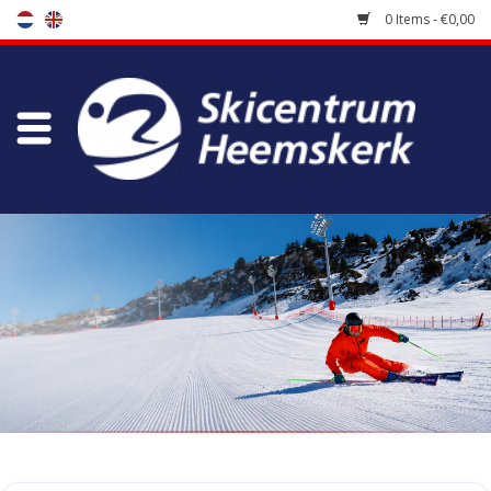
0 Items - €0,00
Store
Skischool
Bootfitting
Maintenance
Travel
koopgidsen
Home
/
Tags
/
louvie