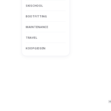
SKISCHOOL
BOOTFITTING
MAINTENANCE
TRAVEL
KOOPGIDSEN
Nu gesloten
Zomervakantie
H
Maandag
Gesloten