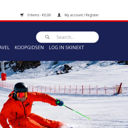
0 Items - €0,00
My account / Register
AVEL
KOOPGIDSEN
LOG IN SKINEXT