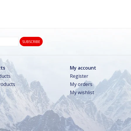
SUBSCRIBE
ts
My account
ducts
Register
oducts
My orders
My wishlist