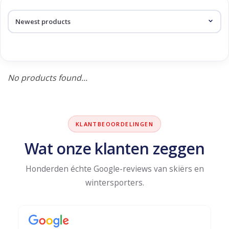
Log in Skinext
Products tagged with carver
No products found...
KLANTBEOORDELINGEN
Wat onze klanten zeggen
Honderden échte Google-reviews van skiërs en
wintersporters.