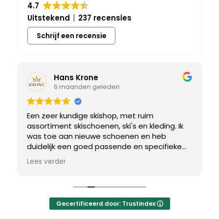
4.7
Uitstekend
237 recensies
Schrijf een recensie
Hans Krone
6 maanden geleden
Een zeer kundige skishop, met ruim
assortiment skischoenen, ski's en kleding. Ik
was toe aan nieuwe schoenen en heb
duidelijk een goed passende en specifieke
breedtemaat nodig. Er werd uitgebreid de
Lees verder
tijd genomen om de juiste schoen te vinden.
Uiteindelijk een perfect bij mij passend paar
gevonden, waar met een paar kleine
aanpassing het perfecte model van werd
Gecertificeerd door: Trustindex
gemaakt.