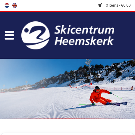
0 Items - €0,00
Store
Skischool
Bootfitting
Maintenance
Travel
koopgidsen
Home
/
Tags
/
carver