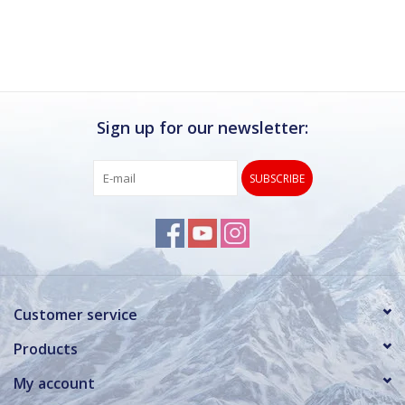
Ik kan deze winkel van harte aanbevelen.
Rond de drukke wintersportweken is het wel
verstandig om even een afspraak maken.
Dan hebben ze ook voldoende tijd voor je.
Sign up for our newsletter:
SUBSCRIBE
Customer service
Products
My account