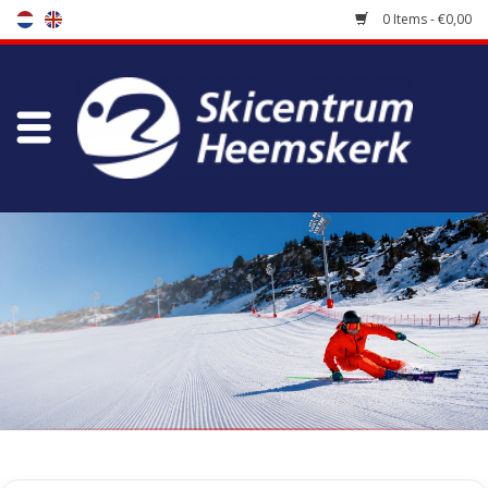
0 Items - €0,00
Store
Skischool
Bootfitting
Maintenance
Travel
koopgidsen
Home
/
Tags
/
brevent