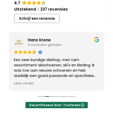
4.7
Uitstekend
237 recensies
Schrijf een recensie
Hans Krone
6 maanden geleden
Een zeer kundige skishop, met ruim
assortiment skischoenen, ski's en kleding. Ik
was toe aan nieuwe schoenen en heb
duidelijk een goed passende en specifieke
breedtemaat nodig. Er werd uitgebreid de
Lees verder
tijd genomen om de juiste schoen te vinden.
Uiteindelijk een perfect bij mij passend paar
gevonden, waar met een paar kleine
aanpassing het perfecte model van werd
Gecertificeerd door: Trustindex
gemaakt.