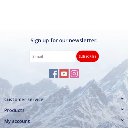
Ik kan deze winkel van harte aanbevelen.
Rond de drukke wintersportweken is het wel
verstandig om even een afspraak maken.
Dan hebben ze ook voldoende tijd voor je.
Sign up for our newsletter:
SUBSCRIBE
Customer service
Products
My account