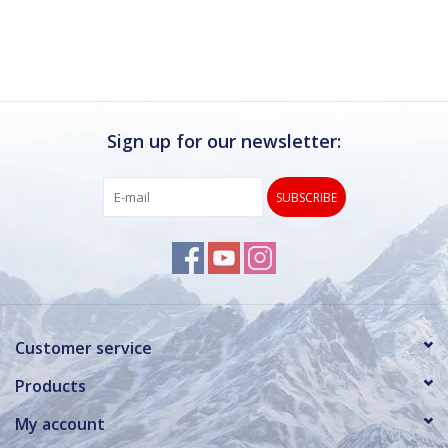
Ik kan deze winkel van harte aanbevelen.
Rond de drukke wintersportweken is het wel
verstandig om even een afspraak maken.
Dan hebben ze ook voldoende tijd voor je.
Sign up for our newsletter:
SUBSCRIBE
Customer service
Products
My account