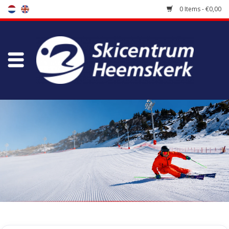
0 Items - €0,00
Store
Skischool
Bootfitting
Maintenance
Travel
koopgidsen
Home
/
Tags
/
balloon