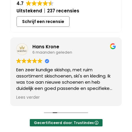
4.7
Uitstekend
237 recensies
Schrijf een recensie
Hans Krone
6 maanden geleden
Een zeer kundige skishop, met ruim
assortiment skischoenen, ski's en kleding. Ik
was toe aan nieuwe schoenen en heb
duidelijk een goed passende en specifieke
breedtemaat nodig. Er werd uitgebreid de
Lees verder
tijd genomen om de juiste schoen te vinden.
Uiteindelijk een perfect bij mij passend paar
gevonden, waar met een paar kleine
aanpassing het perfecte model van werd
Gecertificeerd door: Trustindex
gemaakt.