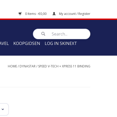
0 Items - €0,00
My account / Register
AVEL
KOOPGIDSEN
LOG IN SKINEXT
HOME
/
DYNASTAR
/
SPEED V-TECH + XPRESS 11 BINDING