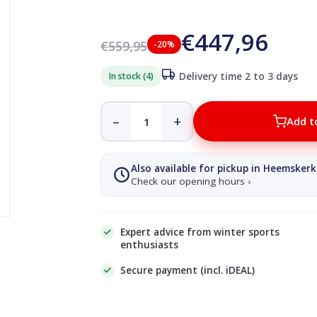
€447,96
€559,95
-20%
In stock (4)
Delivery time 2 to 3 days
–
+
Add t
Also available for pickup in Heemskerk
Check our opening hours ›
Expert advice from winter sports
enthusiasts
Secure payment (incl. iDEAL)