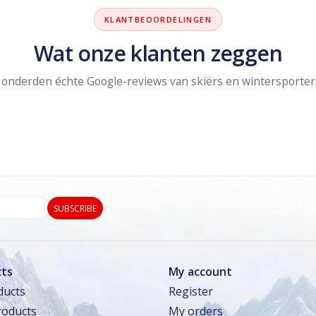
KLANTBEOORDELINGEN
Wat onze klanten zeggen
onderden échte Google-reviews van skiërs en wintersporter
SUBSCRIBE
ts
My account
ducts
Register
oducts
My orders