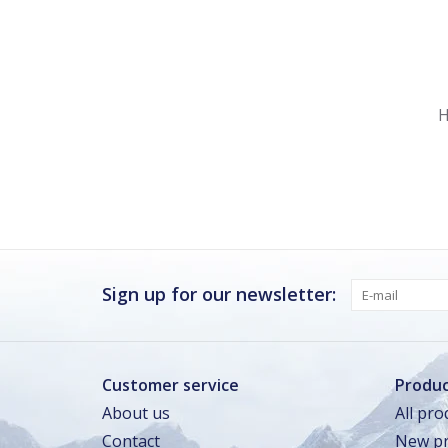
Nu gesloten
Zomervakantie
H
Maandag
Gesloten
Dinsdag
Gesloten
Woensdag
Gesloten
Donderdag · vandaag
Gesloten
Vrijdag
Gesloten
Sign up for our newsletter:
Zaterdag
Gesloten
Zondag
Gesloten
Customer service
Produc
About us
All pro
Zomervakantie
Contact
New pr
TOT 16 AUG