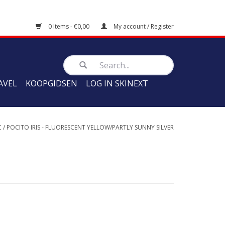
0 Items - €0,00
My account / Register
AVEL
KOOPGIDSEN
LOG IN SKINEXT
C
/
POCITO IRIS - FLUORESCENT YELLOW/PARTLY SUNNY SILVER