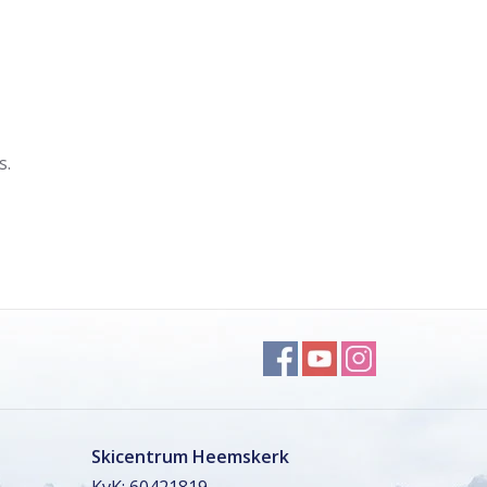
s.
Skicentrum Heemskerk
KvK: 60421819