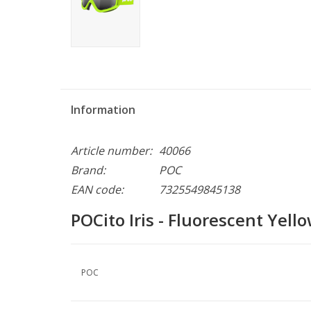
Information
Article number:
40066
Brand:
POC
EAN code:
7325549845138
POCito Iris - Fluorescent Yell
POC