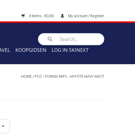
0 Items - €0,00
My account / Register
AVEL
KOOPGIDSEN
LOG IN SKINEXT
HOME
/
POC
/
FORNIX MIPS - APATITE NAVY MATT