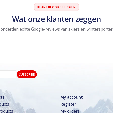
KLANTBEOORDELINGEN
Wat onze klanten zeggen
onderden échte Google-reviews van skiërs en wintersporter
SUBSCRIBE
ts
My account
ducts
Register
oducts
My orders