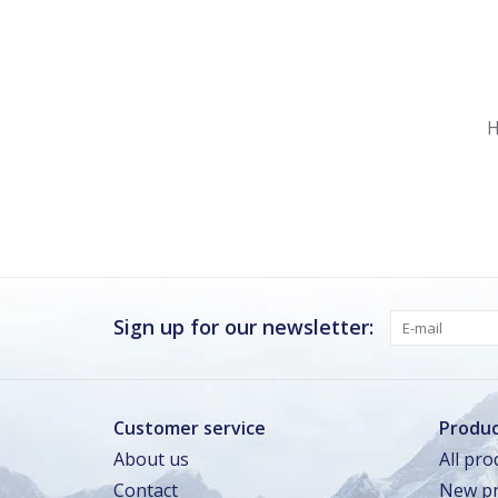
Nu gesloten
Zomervakantie
H
Maandag
Gesloten
Dinsdag
Gesloten
Woensdag
Gesloten
Donderdag
Gesloten
Vrijdag
Gesloten
Sign up for our newsletter:
Zaterdag · vandaag
Gesloten
Zondag
Gesloten
Customer service
Produc
About us
All pro
Zomervakantie
Contact
New pr
TOT 16 AUG