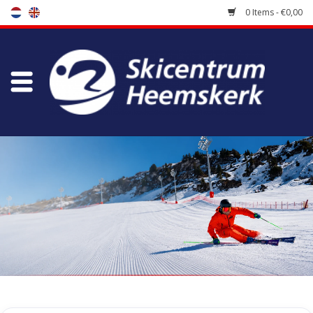
0 Items - €0,00
Store
Skischool
Bootfitting
Maintenance
Travel
koopgidsen
Home
/
Tags
/
neckwarmer