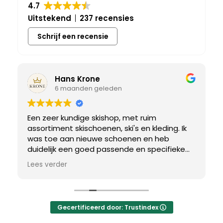
4.7
Uitstekend
237 recensies
Schrijf een recensie
Hans Krone
6 maanden geleden
Een zeer kundige skishop, met ruim
assortiment skischoenen, ski's en kleding. Ik
was toe aan nieuwe schoenen en heb
duidelijk een goed passende en specifieke
breedtemaat nodig. Er werd uitgebreid de
Lees verder
tijd genomen om de juiste schoen te vinden.
Uiteindelijk een perfect bij mij passend paar
gevonden, waar met een paar kleine
aanpassing het perfecte model van werd
Gecertificeerd door: Trustindex
gemaakt.