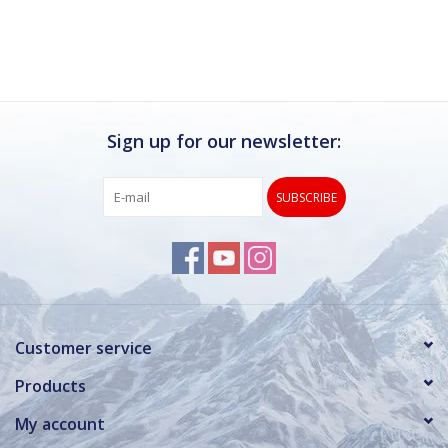
Ik kan deze winkel van harte aanbevelen.
Rond de drukke wintersportweken is het wel
verstandig om even een afspraak maken.
Dan hebben ze ook voldoende tijd voor je.
Sign up for our newsletter:
SUBSCRIBE
Customer service
Products
My account