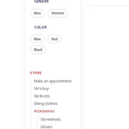
GENDER
Men
Women
COLOR
Blue
Red
Black
STORE
Make an appointment
Ski's buy
Ski Boots
Skiing clothes
Accessoires
Ski Helmets
Gloves