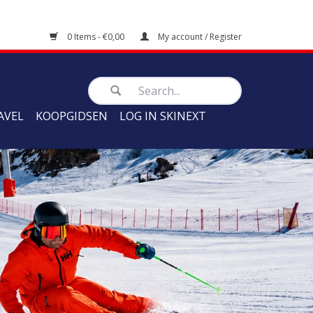
0 Items - €0,00
My account / Register
AVEL
KOOPGIDSEN
LOG IN SKINEXT