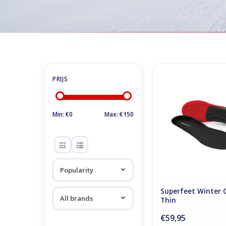
Home
/
Store
/
Accessoires
/
Soles
Soles
Superfeet Winter Co
ADD TO CA
Min: €
0
Max: €
150
Superfeet Winter 
Thin
€59,95