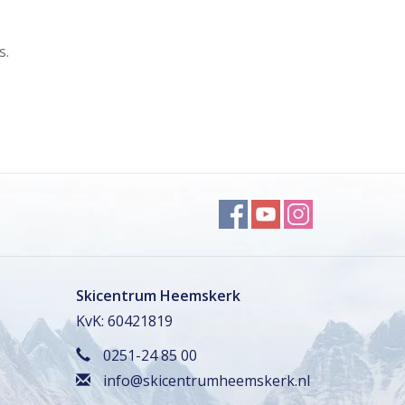
s.
Skicentrum Heemskerk
KvK: 60421819
0251-24 85 00
info@skicentrumheemskerk.nl