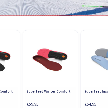
mfort Thin
Superfeet Winter Comfort
Superfeet 
RT
ADD TO CART
ADD T
Comfort
Superfeet Winter Comfort
Superfeet Ins
€59,95
€54,95