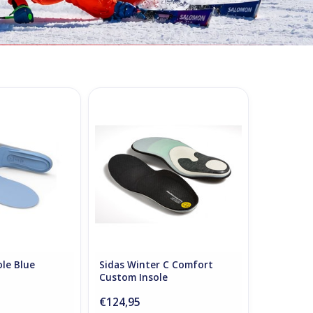
Insole Blue
Sidas Winter C Comfort Custom
Insole
O CART
ole Blue
Sidas Winter C Comfort
Custom Insole
€124,95