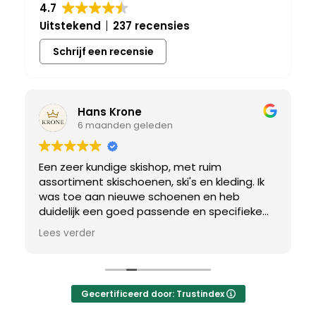
4.7
Uitstekend
237 recensies
Schrijf een recensie
Hans Krone
6 maanden geleden
Een zeer kundige skishop, met ruim
assortiment skischoenen, ski's en kleding. Ik
was toe aan nieuwe schoenen en heb
duidelijk een goed passende en specifieke
breedtemaat nodig. Er werd uitgebreid de
Lees verder
tijd genomen om de juiste schoen te vinden.
Uiteindelijk een perfect bij mij passend paar
gevonden, waar met een paar kleine
aanpassing het perfecte model van werd
Gecertificeerd door: Trustindex
gemaakt.