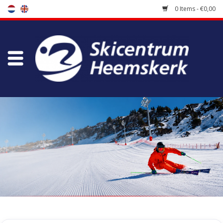
0 Items - €0,00
Store
Skischool
Bootfitting
Maintenance
Travel
koopgidsen
Home
/
Tags
/
almeta