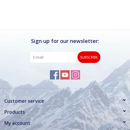
Ik kan deze winkel van harte aanbevelen.
Rond de drukke wintersportweken is het wel
verstandig om even een afspraak maken.
Dan hebben ze ook voldoende tijd voor je.
Sign up for our newsletter:
SUBSCRIBE
Customer service
Products
My account