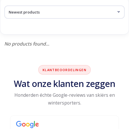
Log in Skinext
Products tagged with almeta
No products found...
KLANTBEOORDELINGEN
Wat onze klanten zeggen
Honderden échte Google-reviews van skiërs en
wintersporters.