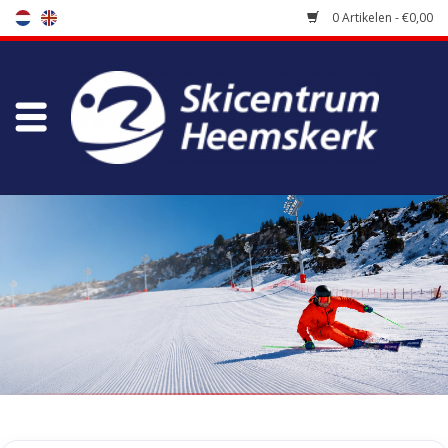
0 Artikelen - €0,00
Winkel
Skischool
Bootfitting
Onderhoud
Reizen
Koopgidsen
Home
/
Winkel
/
Skischoenen
/
Freeride / Touring