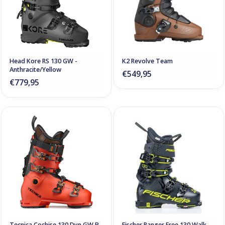
Head Kore RS 130 GW -
K2 Revolve Team
Anthracite/Yellow
€549,95
€779,95
Tecnica Cochise 130 Dyn GW B-
Fischer Ranger Free 130 Walk