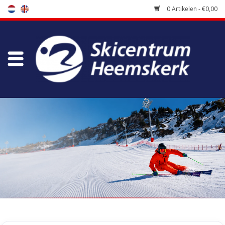
0 Artikelen - €0,00
Winkel
Skischool
Bootfitting
Onderhoud
Reizen
Koopgidsen
Home
/
Winkel
/
Ski's kopen
/
Kinderski's