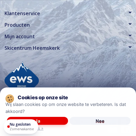
Klantenservice
Producten
Mijn account
Skicentrum Heemskerk
Wij slaan cookies op om onze website te verbeteren. Is dat
akkoord?
© Copyright 2026 Skicentrum Heemskerk
Ja
Nee
Nu gesloten
Meer over cookies »
Zomervakantie