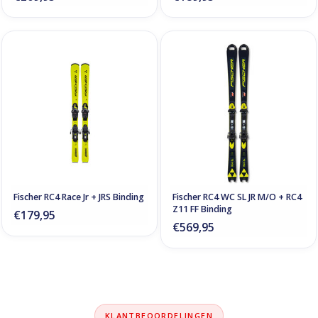
Fischer RC4 Race Jr + JRS Binding
Fischer RC4 WC SL JR M/O + RC4
Z11 FF Binding
€179,95
€569,95
KLANTBEOORDELINGEN