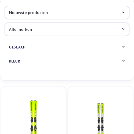
Skinext
Kinderski's
GESLACHT
KLEUR