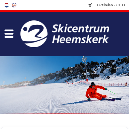
0 Artikelen - €0,00
Winkel
Skischool
Bootfitting
Onderhoud
Reizen
Koopgidsen
Home
/
Tags
/
panter