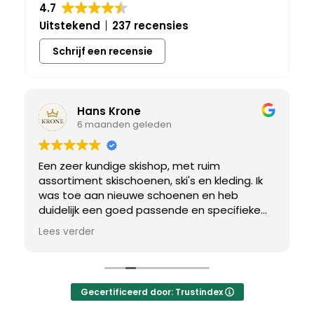
4.7
Uitstekend
237 recensies
Schrijf een recensie
Hans Krone
6 maanden geleden
Een zeer kundige skishop, met ruim
assortiment skischoenen, ski's en kleding. Ik
was toe aan nieuwe schoenen en heb
duidelijk een goed passende en specifieke
breedtemaat nodig. Er werd uitgebreid de
Lees verder
tijd genomen om de juiste schoen te vinden.
Uiteindelijk een perfect bij mij passend paar
gevonden, waar met een paar kleine
aanpassing het perfecte model van werd
Gecertificeerd door: Trustindex
gemaakt.