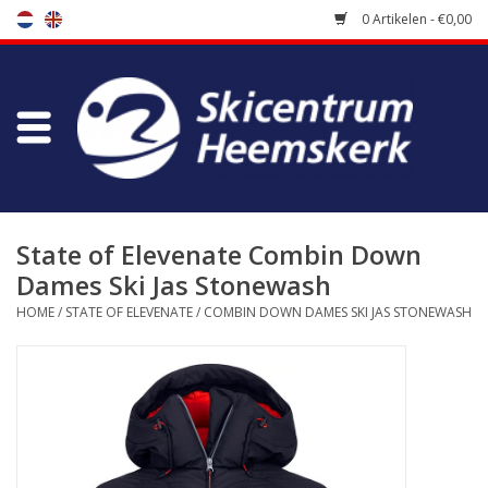
0 Artikelen - €0,00
Winkel
Skischool
Bootfitting
State of Elevenate Combin Down
Dames Ski Jas Stonewash
Onderhoud
HOME
/
STATE OF ELEVENATE
/
COMBIN DOWN DAMES SKI JAS STONEWASH
Reizen
Koopgidsen