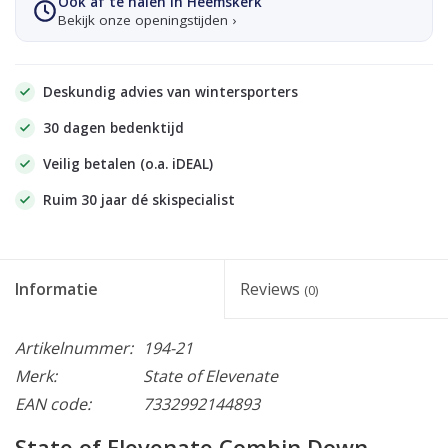
Ook af te halen in Heemskerk
Bekijk onze openingstijden ›
Deskundig advies van wintersporters
30 dagen bedenktijd
Veilig betalen (o.a. iDEAL)
Ruim 30 jaar dé skispecialist
Informatie
Reviews
(0)
Artikelnummer:
194-21
Merk:
State of Elevenate
EAN code:
7332992144893
State of Elevenate Combin Down