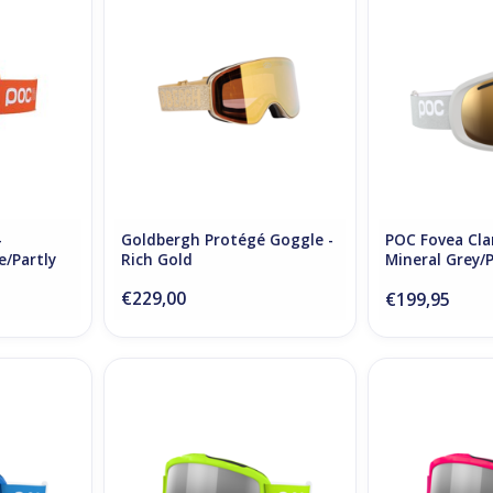
ny Light
Gold
Mineral Grey/Pa
TOEVOEGEN AAN WINKELWAGEN
TOEVOEGEN AA
NKELWAGEN
-
Goldbergh Protégé Goggle -
POC Fovea Clar
e/Partly
Rich Gold
Mineral Grey/
e
Orange
€229,00
€199,95
rescent
POCito Iris - Fluorescent
POCito Iris 
 Silver
Yellow/Partly Sunny Silver
Pink/Partly
NKELWAGEN
TOEVOEGEN AAN WINKELWAGEN
TOEVOEGEN AA