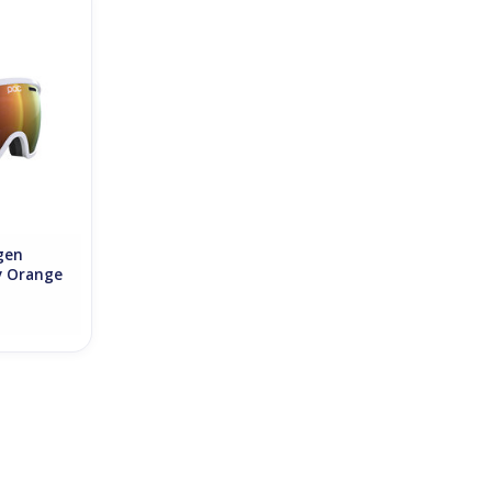
drogen
y Orange
NKELWAGEN
gen
y Orange