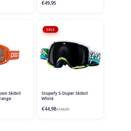
€49,95
Opsin Skibril
Shred Stupefy S-Duper Skibril
SALE
ent Orange
White
N WINKELWAGEN
TOEVOEGEN AAN WINKELWAGEN
sin Skibril
Stupefy S-Duper Skibril
Orange
White
€44,98
€149,95