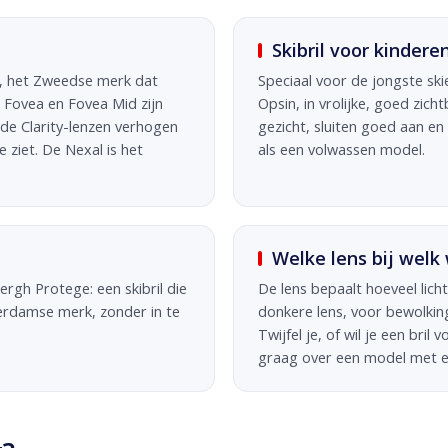
Skibril voor kindere
C, het Zweedse merk dat
Speciaal voor de jongste skie
 Fovea en Fovea Mid zijn
Opsin, in vrolijke, goed zich
 de Clarity-lenzen verhogen
gezicht, sluiten goed aan e
e ziet. De Nexal is het
als een volwassen model.
Welke lens bij welk
ergh Protege: een skibril die
De lens bepaalt hoeveel licht 
erdamse merk, zonder in te
donkere lens, voor bewolking 
Twijfel je, of wil je een bri
graag over een model met ee