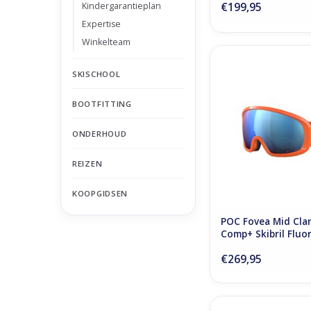
€199,95
Kindergarantieplan
Expertise
Winkelteam
POC Fovea Mid Clar
SKISCHOOL
Skibril Fluorescen
TOEVOEGEN AAN WI
BOOTFITTING
ONDERHOUD
REIZEN
KOOPGIDSEN
POC Fovea Mid Clar
Comp+ Skibril Fluo
Orange
€269,95