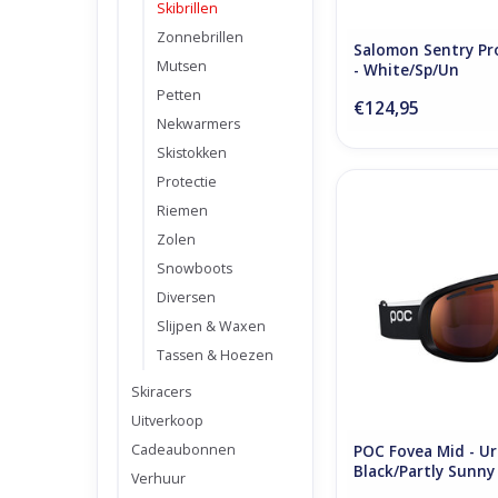
Skibrillen
Zonnebrillen
Salomon Sentry Pr
Mutsen
- White/Sp/Un
Petten
€124,95
Nekwarmers
Skistokken
Protectie
POC Fovea Mid - 
Riemen
Black/Partly Sunn
Zolen
TOEVOEGEN AAN WI
Snowboots
Diversen
Slijpen & Waxen
Tassen & Hoezen
Skiracers
Uitverkoop
Cadeaubonnen
POC Fovea Mid - U
Black/Partly Sunn
Verhuur