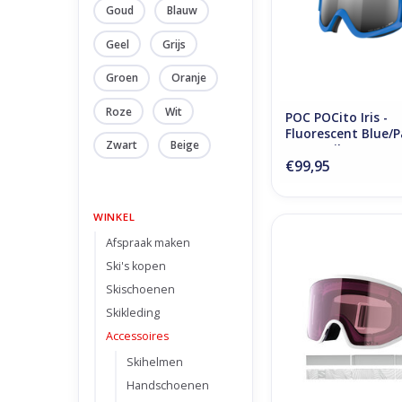
Goud
Blauw
Geel
Grijs
Groen
Oranje
Roze
Wit
POC POCito Iris -
Fluorescent Blue/P
Zwart
Beige
Sunny Silver
€99,95
WINKEL
Salomon Sentry Pro 
Afspraak maken
White/Sp/U
Ski's kopen
TOEVOEGEN AAN WI
Skischoenen
Skikleding
Accessoires
Skihelmen
Handschoenen