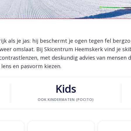
ijk als je jas: hij beschermt je ogen tegen fel bergz
het weer omslaat. Bij Skicentrum Heemskerk vind je sk
contrastlenzen, met deskundig advies van mensen die 
e lens en pasvorm kiezen.
Kids
OOK KINDERMATEN (POCITO)
orescent
Goldbergh Protégé Goggle - Rich
POC Fovea Cl