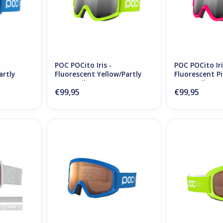
POC POCito Iris -
POC POCito Iri
artly
Fluorescent Yellow/Partly
Fluorescent Pi
Sunny Silver
Sunny Silver
€99,95
€99,95
S Sigma -
POCito Opsin - Fluorescent
POCito Opsin
n
Blue/Partly Sunny Light Orange
YellowGreen/Pa
Or
NKELWAGEN
TOEVOEGEN AAN WINKELWAGEN
TOEVOEGEN AA