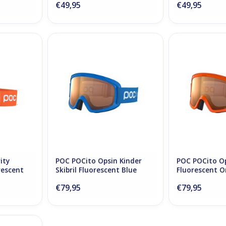
€49,95
€49,95
ity Comp+
POC POCito Opsin Kinder Skibril
POC POCito 
t Orange
Fluorescent Blue
Fluoresc
NKELWAGEN
TOEVOEGEN AAN WINKELWAGEN
TOEVOEGEN AA
ity
POC POCito Opsin Kinder
POC POCito Op
rescent
Skibril Fluorescent Blue
Fluorescent 
€79,95
€79,95