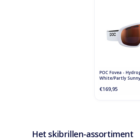
POC Fovea - Hy
White/Partly Sunn
TOEVOEGEN AAN WI
POC Fovea - Hydro
White/Partly Sunn
€169,95
Het skibrillen-assortiment