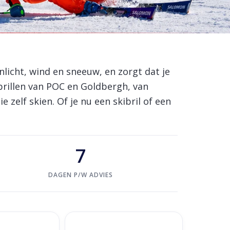
onlicht, wind en sneeuw, en zorgt dat je
ibrillen van POC en Goldbergh, van
zelf skien. Of je nu een skibril of een
7
DAGEN P/W ADVIES
arity POW JJ -
POC Nexal Mid - Blue/Blanc/Partly