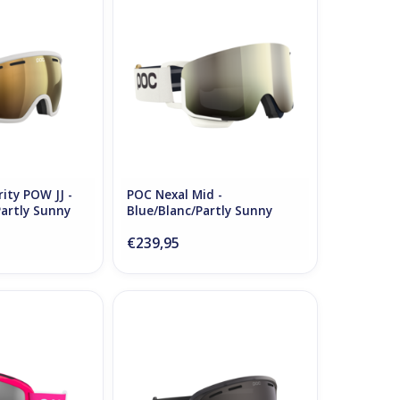
rtly Sunny Orange
Sunny Ivory
N WINKELWAGEN
TOEVOEGEN AAN WINKELWAGEN
ity POW JJ -
POC Nexal Mid -
Partly Sunny
Blue/Blanc/Partly Sunny
Ivory
€239,95
- Fluorescent
POC Fovea Mid - Raw Black/Partly
 Sunny Silver
Sunny Grey
N WINKELWAGEN
TOEVOEGEN AAN WINKELWAGEN