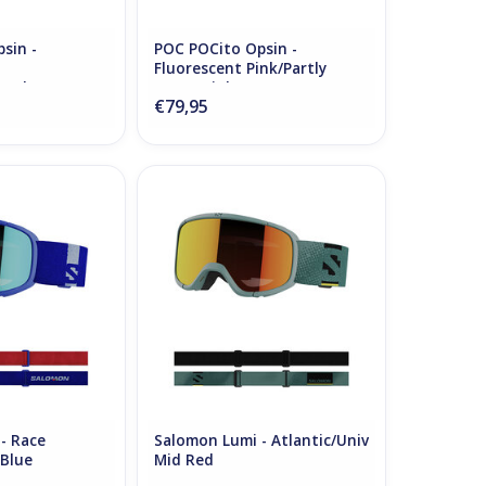
sin -
POC POCito Opsin -
Fluorescent Pink/Partly
artly Sunny
Sunny Light Orange
€79,95
 Race Blue/Univ
Salomon Lumi - Atlantic/Univ Mid
 Blue
Red
N WINKELWAGEN
TOEVOEGEN AAN WINKELWAGEN
- Race
Salomon Lumi - Atlantic/Univ
 Blue
Mid Red