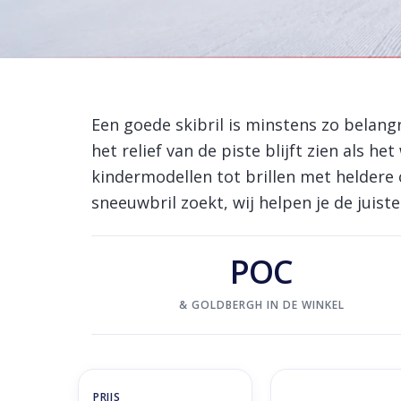
Home
/
Winkel
/
Accessoires
/
Skibrillen
Skibrillen
Een goede skibril is minstens zo belangr
het relief van de piste blijft zien als 
kindermodellen tot brillen met heldere 
sneeuwbril zoekt, wij helpen je de juist
POC
& GOLDBERGH IN DE WINKEL
POCito Opsin - Flu