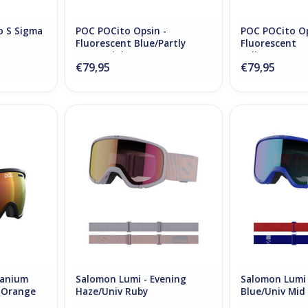
o S Sigma
POC POCito Opsin -
POC POCito Op
Fluorescent Blue/Partly
Fluorescent
Sunny Light Orange
YellowGreen/P
€79,95
€79,95
Light Orange
Uranium
Salomon Lumi - Evening
Salomon Lumi -
y Orange
Haze/Univ Ruby
Mid
NKELWAGEN
TOEVOEGEN AAN WINKELWAGEN
TOEVOEGEN AA
ranium
Salomon Lumi - Evening
Salomon Lumi 
y Orange
Haze/Univ Ruby
Blue/Univ Mid