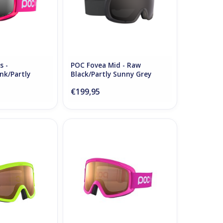
s -
POC Fovea Mid - Raw
nk/Partly
Black/Partly Sunny Grey
€199,95
 - Fluorescent
POCito Opsin - Fluorescent
rtly Sunny Light
Pink/Partly Sunny Light Orange
ange
TOEVOEGEN AAN WINKELWAGEN
N WINKELWAGEN