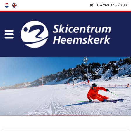
0 Artikelen - €0,00
Winkel
Skischool
Bootfitting
Onderhoud
Reizen
Koopgidsen
Home
/
Tags
/
S/Force