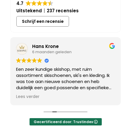
4.7
Uitstekend
237 recensies
Schrijf een recensie
Hans Krone
6 maanden geleden
Een zeer kundige skishop, met ruim
assortiment skischoenen, ski's en kleding. Ik
was toe aan nieuwe schoenen en heb
duidelijk een goed passende en specifieke
breedtemaat nodig. Er werd uitgebreid de
Lees verder
tijd genomen om de juiste schoen te vinden.
Uiteindelijk een perfect bij mij passend paar
gevonden, waar met een paar kleine
aanpassing het perfecte model van werd
Gecertificeerd door: Trustindex
gemaakt.