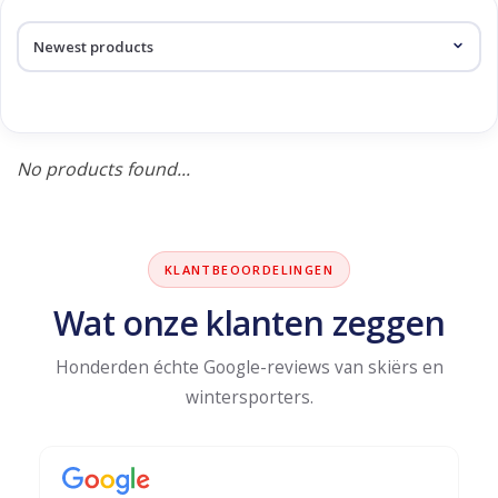
Log in Skinext
Products tagged with Ranger
No products found...
KLANTBEOORDELINGEN
Wat onze klanten zeggen
Honderden échte Google-reviews van skiërs en
wintersporters.