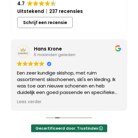
4.7
Uitstekend
237 recensies
Schrijf een recensie
Hans Krone
6 maanden geleden
Een zeer kundige skishop, met ruim
assortiment skischoenen, ski's en kleding. Ik
was toe aan nieuwe schoenen en heb
duidelijk een goed passende en specifieke
breedtemaat nodig. Er werd uitgebreid de
Lees verder
tijd genomen om de juiste schoen te vinden.
Uiteindelijk een perfect bij mij passend paar
gevonden, waar met een paar kleine
aanpassing het perfecte model van werd
Gecertificeerd door: Trustindex
gemaakt.