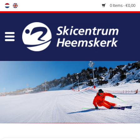
0 Items - €0,00
Store
Skischool
Bootfitting
Maintenance
Travel
koopgidsen
Home
/
Tags
/
Ranger