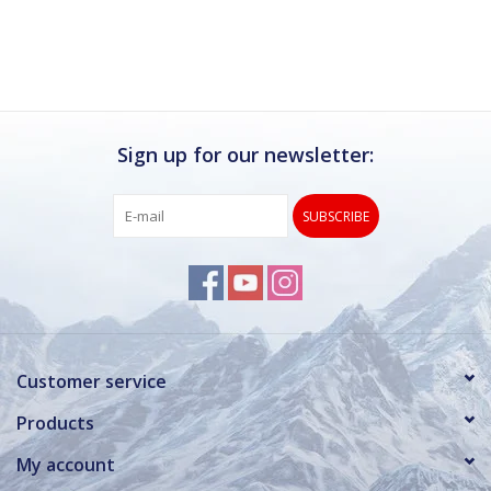
Ik kan deze winkel van harte aanbevelen.
Rond de drukke wintersportweken is het wel
verstandig om even een afspraak maken.
Dan hebben ze ook voldoende tijd voor je.
Sign up for our newsletter:
SUBSCRIBE
Customer service
Products
My account