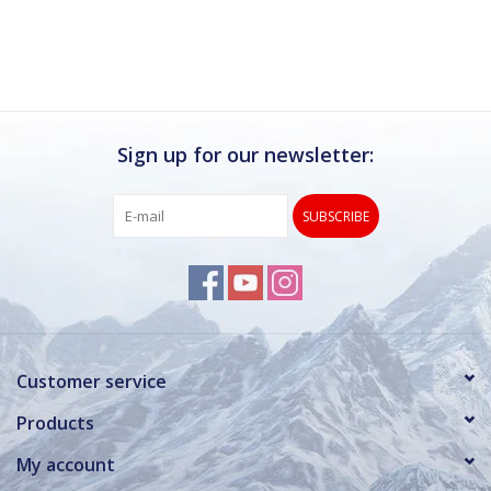
Ik kan deze winkel van harte aanbevelen.
Rond de drukke wintersportweken is het wel
verstandig om even een afspraak maken.
Dan hebben ze ook voldoende tijd voor je.
Sign up for our newsletter:
SUBSCRIBE
Customer service
Products
My account