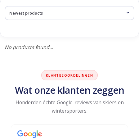
Log in Skinext
Products tagged with linton
No products found...
KLANTBEOORDELINGEN
Wat onze klanten zeggen
Honderden échte Google-reviews van skiërs en
wintersporters.