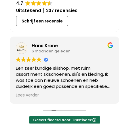
4.7
Uitstekend
237 recensies
Schrijf een recensie
Hans Krone
6 maanden geleden
Een zeer kundige skishop, met ruim
assortiment skischoenen, ski's en kleding. Ik
was toe aan nieuwe schoenen en heb
duidelijk een goed passende en specifieke
breedtemaat nodig. Er werd uitgebreid de
Lees verder
tijd genomen om de juiste schoen te vinden.
Uiteindelijk een perfect bij mij passend paar
gevonden, waar met een paar kleine
aanpassing het perfecte model van werd
Gecertificeerd door: Trustindex
gemaakt.