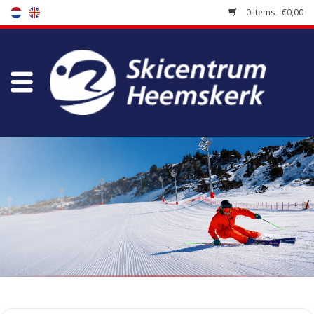
0 Items - €0,00
Store
Skischool
Bootfitting
Maintenance
Travel
koopgidsen
Home
/
Tags
/
linton