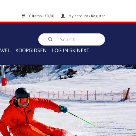
0 Items - €0,00
My account / Register
AVEL
KOOPGIDSEN
LOG IN SKINEXT