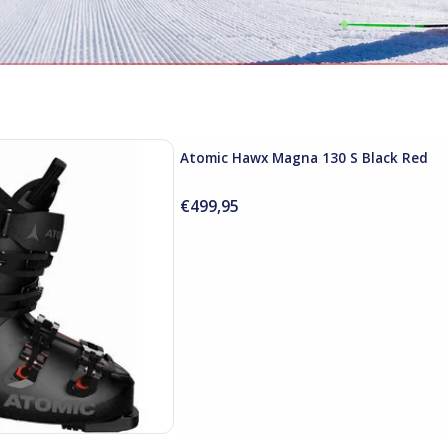
th Hawx
agna 130 S Black Red
Atomic Hawx Magna 130 S Black Red
D TO CART
€499,95