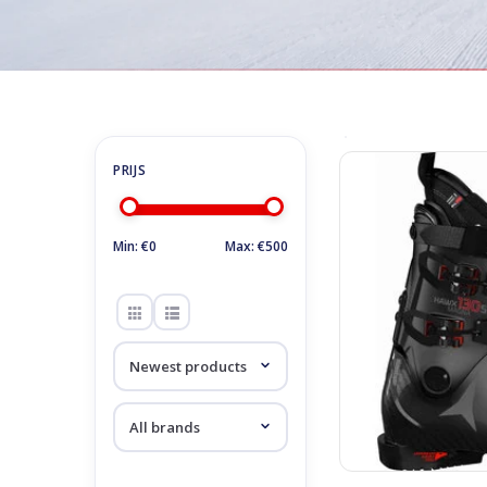
Home
/
Tags
/
Hawx
Products tagged wi
Atomic Hawx M
AD
Min: €
0
Max: €
500