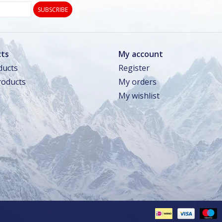
SUBSCRIBE
ts
My account
ducts
Register
oducts
My orders
My wishlist