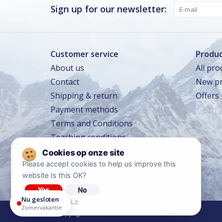
Vrijdag
Gesloten
Sign up for our newsletter:
Zaterdag · vandaag
Gesloten
Zondag
Gesloten
Customer service
Produc
About us
All pro
Zomervakantie
Contact
New pr
TOT 16 AUG
Gesloten
Shipping & return
Offers
Winkeltraining
13 SEP – 16 SEP
Beperkt geopend
Payment methods
Lerarentraining
14 OKT – 17 OKT
Terms and Conditions
Beperkt geopend
Teaching conditions
Kerstavond
24 DEC
Sluit om 14:00
Travel conditions
Privacy policy
Please accept cookies to help us improve this
website Is this OK?
Diclaimer
Yes
No
Nu gesloten
More on cookies »
Zomervakantie
© Copyright 2026 Ski Center Heemskerk