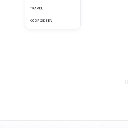
TRAVEL
KOOPGIDSEN
Nu gesloten
Zomervakantie
H
Maandag
Gesloten
Dinsdag
Gesloten
Woensdag
Gesloten
Donderdag
Gesloten